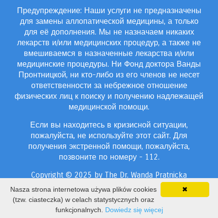
Предупреждение: Наши услуги не предназначены
для замены аллопатической медицины, а только
для её дополнения. Мы не назначаем никаких
лекарств и/или медицинских процедур, а также не
вмешиваемся в назначенные лекарства и/или
медицинские процедуры. Ни Фонд доктора Ванды
Пронтницкой, ни кто-либо из его членов не несет
ответственности за небрежное отношение
физических лиц к поиску и получению надлежащей
медицинской помощи.
Если вы находитесь в кризисной ситуации,
пожалуйста, не используйте этот сайт. Для
получения экстренной помощи, пожалуйста,
позвоните по номеру - 112.
Copyright © 2025 by The Dr. Wanda Pratnicka
Foundation, All rights reserved
Nasza strona internetowa używa plików cookies
✖
Политика конфиденциальности
(tzw. ciasteczka) w celach statystycznych oraz
funkcjonalnych.
Dowiedz się więcej