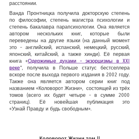
расстоянии.
Ванда Пронтницка получила докторскую степень
по философии, степень магистра психологии и
степень бакалавра парапсихологии. Она является
автором нескольких книг, которые были
переведены на другие языки (на данный момент
это – английский, испанский, немецкий, русский,
японский, китайский, а также хинди). Её первая
книга «
Одержимые духами – экзорцизмы в XXI
веке
”, получила в Польше статус бестселлера
вскоре после выхода первого издания в 2002 году.
Также она является автором серии книг под
названием «Коловорот Жизни», состоящей из трёх
томов (всего их будет четыре – в сумме 2000
страниц). Её новейшая публикация это
«Узнай Правду и будь свободным».
Коловорот Жизни том II