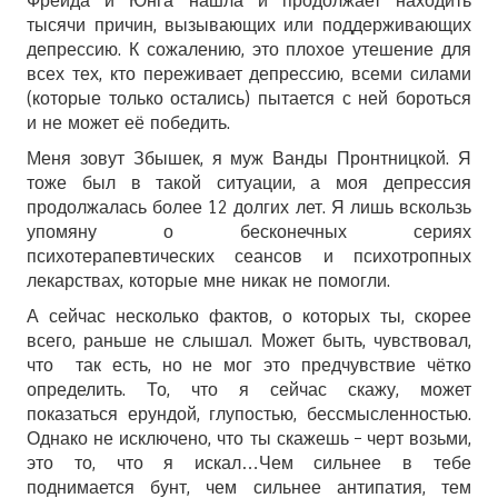
Фрейда и Юнга нашла и продолжает находить
тысячи причин, вызывающих или поддерживающих
депрессию. К сожалению, это плохое утешение для
всех тех, кто переживает депрессию, всеми силами
(которые только остались) пытается с ней бороться
и не может её победить.
Меня зовут Збышек, я муж Ванды Пронтницкой. Я
тоже был в такой ситуации, а моя депрессия
продолжалась более 12 долгих лет. Я лишь вскользь
упомяну о бесконечных сериях
психотерапевтических сеансов и психотропных
лекарствах, которые мне никак не помогли.
А сейчас несколько фактов, о которых ты, скорее
всего, раньше не слышал. Может быть, чувствовал,
что так есть, но не мог это предчувствие чётко
определить. То, что я сейчас скажу, может
показаться ерундой, глупостью, бессмысленностью.
Однако не исключено, что ты скажешь – черт возьми,
это то, что я искал…Чем сильнее в тебе
поднимается бунт, чем сильнее антипатия, тем