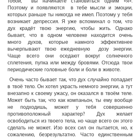
тобой, вы начинаете становиться одним «я».
Поэтому и появляются в тебе мысли и эмоции,
которых раньше ты никогда не имел. Поэтому у тебя
возникает депрессия. Я уже вспоминал о том, что
дух крадёт твою энергию, чтобы жить. Однако
бывает, что в одном человеке находится очень
много духов, которые намного эффективнее
вычерпывают твою ежедневную дозу энергии.
Чаще всего они оседают вокруг солнечного
сплетения, пупка или между бровями. Отсюда твои
периодические головные боли и боли в животе.
Очень часто бывает так, что дух случайно попадает
в твоё тело. Он хотел украсть немного энергии, а тут
внезапно к своему ужасу, он оказался в твоём теле.
Может быть так, что как компаньон, ты ему вообще
не подходишь, может у тебя совершенно
противоположный характер? Дух желает
освободиться из твоего тела, но чаще всего он этого
сделать не может. Изо всех сил он пытается, но, к
сожалению, безрезультатно. Часто единственным