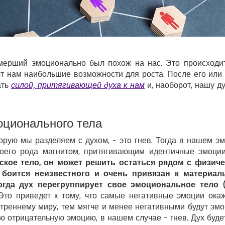
умерший эмоционально был похож на нас. Это происходи
т нам наибольшие возможности для роста. После его или
ать
силой, притягивающей духа к нам
и, наоборот, нашу ду
оционального тела
орую мы разделяем с духом, - это гнев. Тогда в нашем э
воего рода магнитом, притягивающим идентичные эмоци
ское тело, он может решить остаться рядом с физиче
 боится неизвестного и очень привязан к материал
огда дух перегруппирует свое эмоциональное тело 
то приведет к тому, что самые негативные эмоции ока
нутреннему миру, тем мягче и менее негативными будут эм
ю отрицательную эмоцию, в нашем случае - гнев. Дух буде