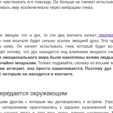
ь и чувствовать его повсюду. Он больше не сможет испыт
нимать мир исключительно через вибрацию гнева.
 эмоции, что и дух, то эти два магнита начнут
притяги
го гнев вначале будет сильно усилен эмоцией духа. Это пр
 к нему. Он начнет испытывать гнев, который будет во
дет потому, что дух находится под влиянием мощного г
ии эмоционального мира были накоплены всеми людьм
вычайно мощными.
Только подумайте, сколько из восьми
 не исчезает, она просто накапливается. Поэтому дух
с которым он находится в контакте.
передается окружающим
ошим другом, с которым мы договорились о встрече. Ут
 нетерпением приготовились к заранее назначенной в
о у нашего друга в этот день очень плохое настроение.