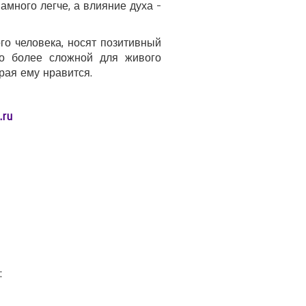
намного легче, а влияние духа -
о человека, носят позитивный
до более сложной для живого
орая ему нравится.
.ru
: