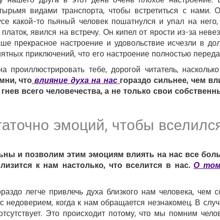
тырьмя видами транспорта, чтобы встретиться с нами. 
усе какой-то пьяный человек пошатнулся и упал на него, 
платок, явился на встречу. Он кипел от ярости из-за неве
аше прекрасное настроение и удовольствие исчезли в дол
иятных приключений, что его настроение полностью переда
на проиллюстрировать тебе, дорогой читатель, наскольк
мни, что
влияние духа на нас
гораздо сильнее, чем в
 гнев всего человечества, а не только свои собственн
аточно эмоций, чтобы вселилс
ны и позволим этим эмоциям влиять на нас все боль
близится к нам настолько, что вселится в нас.
О том
ораздо легче привлечь духа близкого нам человека, чем 
 с недоверием, когда к нам обращается незнакомец. В слу
отсутствует. Это происходит потому, что мы помним чело