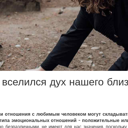
 вселился дух нашего бли
аши отношения с любимым человеком могут складыват
а типа эмоциональных отношений - положительные ил
но безразличными, не имеют для нас значения, поскольку