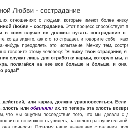
ной Любви - сострадание
ших отношениях с людьми, которые имеют более низк
нной Любви - сострадание.
Этот процесс способствует 
ни в коем случае не должны путать сострадание 
, когда видите, как кто-то страдает, и говорите себе - как
да-нибудь преодолеть это испытание. Между тем, сост
но говорите этому человеку:
"Я вижу твои страдания, я 
ния служат лишь для отработки кармы, которую мы, 
кра, полагайся на нее все больше и больше, и она
о рода!"
 действий, или карма, должна уравновеситься. Есл
р, злость или
обвиняли
их, то теперь эта злость возв
м, что мы ощутим последствия того, что мы делали с 
с появится возможность увидеть, насколько разрушительной
й она приносит. Поэтому наши нынешние страдания прои