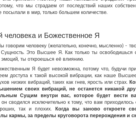
потому, что мы страдаем от последствий наших собстве
е посылали в мир, только большем количестве.
 человека и Божественное Я
 говорим человеку (желательно, конечно, мысленно) - тво
 Сущность. Это Высшее Я. Как только ты освободишься 
эмоций, ты откроешься её влиянию.
ожественным Я будет невозможна, потому что, будучи пр
еем доступа к такой высокой вибрации, как наше Высше
хов низких вибраций, таких как гнев, ярость или страх.
Ког
шением своих вибраций, не останется никакой дру
ельным Сущим внутри вас, которое будет вести 
он сводился исключительно к тому, что вам приходилось 
роших, так и плохих.
Когда вы заново откроете св
лы кармы, за пределы круговорота перерождения и с