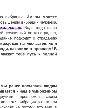
ую вибрацию.
Им вы можете
повышению вибраций человека.
с
жалостью
.
Ведь тогда ваша
ой несчастный, он так страдает,
радание подходит к страданию
вижу, как ты несчастен, но я
люди, накопили в прошлом! В
 укажет тебе путь к полной
и мы ранее посылали людям
ращается к нам в умноженном
другими в прошлом, на своем
 является вибрация злости или
сходят не потому, что мир, в