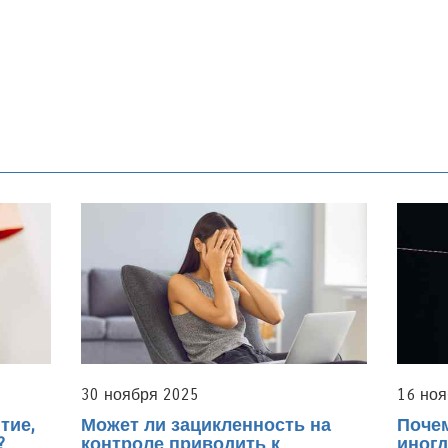
30 ноября 2025
16 ноя
тие,
Может ли зацикленность на
Почем
?
контроле приводить к
иногд