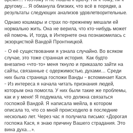
другому… Я обманула близких, что всё в порядке, а
результаты следующих анализов удовлетворительные.
Однако кошмары и страх по-прежнему мешали ей
нормально жить. Она не верила, что кто-нибудь может
ей помочь. И, тогда, в Интернете она познакомилась с
экзорцисткой Вандой Пронтницкой.
- О её существовании я узнала случайно. Во всяком
случае, это тоже странная история. Как будто
внезапно «что-то» меня ткнуло и приказало зайти на
сайты, связанные с одержимостью, духами… Среди
них была страница госпожи Ванды – вспоминает Кася.
– Из интереса я начала читать признания людей,
которым она помогла. У них были такие же проблемы,
как и у меня! Я подумала, что должна связаться
госпожой Вандой. Я написала мейла, в котором
описала то, что со мной происходило в последние
несколько лет. Через час я получила письмо: «Дорогая
госпожа Кася, я знаю причину Вашего страдания. Это
вина духа…».