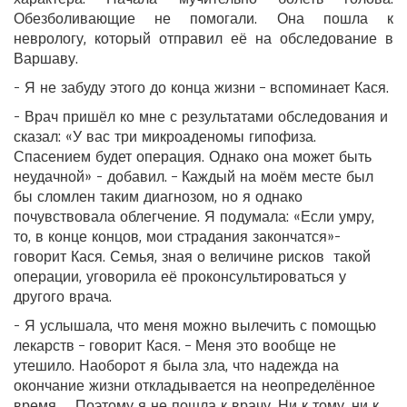
Обезболивающие не помогали. Она пошла к
неврологу, который отправил её на обследование в
Варшаву.
- Я не забуду этого до конца жизни – вспоминает Кася.
- Врач пришёл ко мне с результатами обследования и
сказал: «У вас три микроаденомы гипофиза.
Спасением будет операция. Однако она может быть
неудачной» - добавил. – Каждый на моём месте был
бы сломлен таким диагнозом, но я однако
почувствовала облегчение. Я подумала: «Если умру,
то, в конце концов, мои страдания закончатся»-
говорит Кася. Семья, зная о величине рисков такой
операции, уговорила её проконсультироваться у
другого врача.
- Я услышала, что меня можно вылечить с помощью
лекарств – говорит Кася. – Меня это вообще не
утешило. Наоборот я была зла, что надежда на
окончание жизни откладывается на неопределённое
время… Поэтому я не пошла к врачу. Ни к тому, ни к