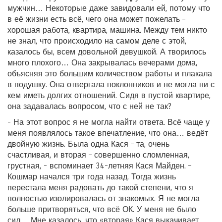
мужчин… Некоторые даже завидовали ей, потому что
в её жизни есть всё, чего она может пожелать –
хорошая работа, квартира, машина. Между тем никто
не знал, что происходило на самом деле с этой,
казалось бы, всем довольной девушкой. А творилось
много плохого… Она закрывалась вечерами дома,
объясняя это большим количеством работы и плакала
в подушку. Она отвергала поклонников и не могла ни с
кем иметь долгих отношений. Сидя в пустой квартире,
она задавалась вопросом, что с ней не так?
- На этот вопрос я не могла найти ответа. Всё чаще у
меня появлялось такое впечатление, что она… ведёт
двойную жизнь. Была одна Кася – та, очень
счастливая, и вторая – совершенно сломленная,
грустная, - вспоминает 34-летняя Кася Майден. –
Кошмар начался три года назад. Тогда жизнь
перестала меня радовать до такой степени, что я
полностью изолировалась от знакомых. Я не могла
больше притворяться, что всё ОК. У меня не было
сил… Мне казалось, что «вторая» Кася выкачивает