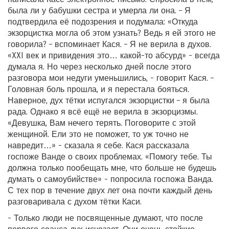
была ли у бабушки сестра и умерла ли она. – Я
подтвердила её подозрения и подумала: «Откуда
экзорцистка могла об этом узнать? Ведь я ей этого не
говорила? – вспоминает Кася. – Я не верила в духов.
«XXI век и привидения это… какой-то абсурд» - всегда
думала я. Но через несколько дней после этого
разговора мои недуги уменьшились, - говорит Кася. –
Головная боль прошла, и я перестала бояться.
Наверное, дух тётки испугался экзорцистки – я была
рада. Однако я всё ещё не верила в экзорцизмы.
«Девушка, Вам нечего терять. Поговорите с этой
женщиной. Ели это не поможет, то уж точно не
навредит…» - сказала я себе. Кася рассказала
госпоже Ванде о своих проблемах. «Помогу тебе. Ты
должна только пообещать мне, что больше не будешь
думать о самоубийстве» - попросила госпожа Ванда.
С тех пор в течение двух лет она почти каждый день
разговаривала с духом тётки Каси.
- Только люди не посвященные думают, что после