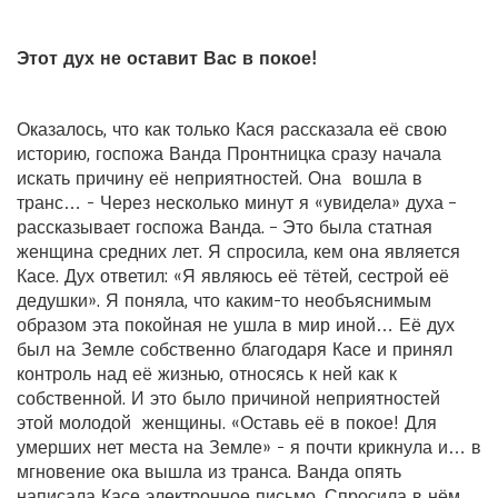
Этот дух не оставит Вас в покое!
Оказалось, что как только Кася рассказала её свою
историю, госпожа Ванда Пронтницка сразу начала
искать причину её неприятностей. Она вошла в
транс… - Через несколько минут я «увидела» духа –
рассказывает госпожа Ванда. – Это была статная
женщина средних лет. Я спросила, кем она является
Касе. Дух ответил: «Я являюсь её тётей, сестрой её
дедушки». Я поняла, что каким-то необъяснимым
образом эта покойная не ушла в мир иной… Её дух
был на Земле собственно благодаря Касе и принял
контроль над её жизнью, относясь к ней как к
собственной. И это было причиной неприятностей
этой молодой женщины. «Оставь её в покое! Для
умерших нет места на Земле» - я почти крикнула и… в
мгновение ока вышла из транса. Ванда опять
написала Касе электронное письмо. Спросила в нём,